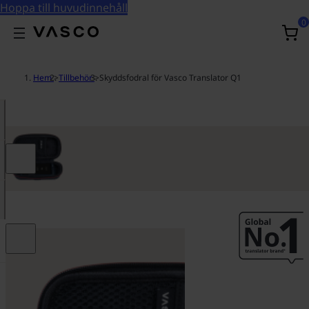
Hoppa till huvudinnehåll
0
Hem
>
Tillbehör
>
Skyddsfodral för Vasco Translator Q1