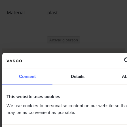
Material
plast
Ansvarig person
Anmäl dig till nyhetsbrevet
Consent
Details
Ab
Prenumerera idag & ta del av specialerbjudanden,
restips och mycket mer.
This website uses cookies
We use cookies to personalise content on our website so that
Ditt namn
may be as convenient as possible.